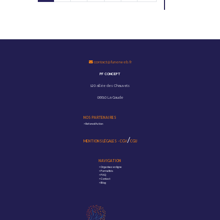
contact@funerweb.fr
PF CONCEPT
120 allée des Chauvets
06610 La Gaude
NOS PARTENAIRES
>
Reforest'Action
/
MENTIONS LÉGALES
-
CGV
CGU
NAVIGATION
>
Organisez en ligne
>
Formalités
>
FAQ
>
Contact
>
Blog