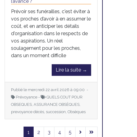
l’avance ?
Prévoir ses funérailles, c'est éviter à
vos proches d’avoir à en assumer le
coût, et en anticiper les détails
d'organisation dans le respects de
vos aspirations. Un réel
soulagement pour les proches,
dans un moment difficile
Lire la suite →
Publié le mercredi 22 avril 2026 à 09:00 -
Prévoyance -
QUELS COUT POUR
OBSEQUES, ASSURANCE OBSÈQUES,
prevoyance décès, succession, Obsèques
1
2
3
4
5