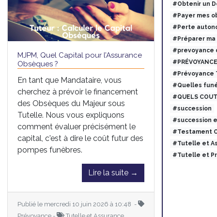
#Obtenir un 
#Payer mes ob
#Perte auton
#Préparer ma
#prevoyance 
MJPM, Quel Capital pour l’Assurance
#PRÉVOYANCE
Obsèques ?
#Prévoyance
En tant que Mandataire, vous
#Quelles funé
cherchez à prévoir le financement
#QUELS COUT
des Obsèques du Majeur sous
#succession
Tutelle. Nous vous expliquons
#succession 
comment évaluer précisément le
#Testament O
capital, c'est à dire le coût futur des
#Tutelle et 
pompes funèbres.
#Tutelle et 
Lire la suite →
Publié le mercredi 10 juin 2026 à 10:48 -
Prévoyance -
Tutelle et Assurance