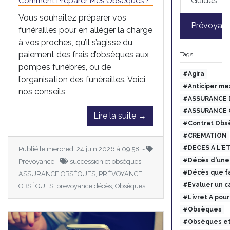
Guides
Comment Préparer Mes Obsèques ?
Vous souhaitez préparer vos
Prévoyan
funérailles pour en alléger la charge
à vos proches, qu’il s’agisse du
paiement des frais d’obsèques aux
Tags
pompes funèbres, ou de
#Agira
l’organisation des funérailles. Voici
#Anticiper me
nos conseils
#ASSURANCE 
#ASSURANCE 
Lire la suite →
#Contrat Obs
#CREMATION
#DECES A L'E
Publié le mercredi 24 juin 2026 à 09:58 -
#Décès d'une 
Prévoyance -
succession et obsèques,
#Décès que fa
ASSURANCE OBSÈQUES, PRÉVOYANCE
#Evaluer un c
OBSÈQUES, prevoyance décès, Obsèques
#Livret A pou
#Obsèques
#Obsèques et