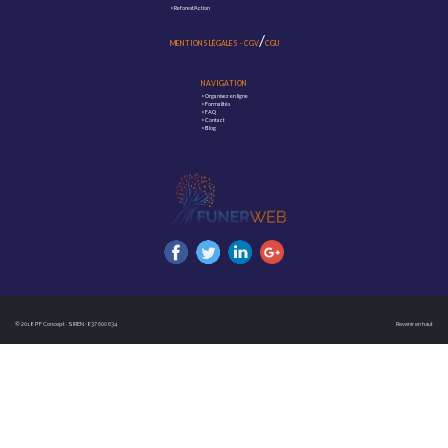
>
Reforest'Action
/
MENTIONS LÉGALES
-
CGV
CGU
NAVIGATION
>
Organisez en ligne
>
Formalités
>
FAQ
>
Contact
>
Blog
© 2018 PF Concept · SIREN : 837 600 634
Revenir en haut