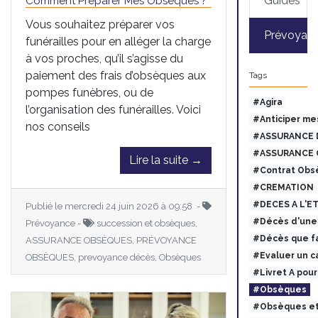
Guides
Comment Préparer Mes Obsèques ?
Vous souhaitez préparer vos
Prévoyan
funérailles pour en alléger la charge
à vos proches, qu’il s’agisse du
paiement des frais d’obsèques aux
Tags
pompes funèbres, ou de
#Agira
l’organisation des funérailles. Voici
#Anticiper me
nos conseils
#ASSURANCE 
#ASSURANCE 
Lire la suite →
#Contrat Obs
#CREMATION
#DECES A L'E
Publié le mercredi 24 juin 2026 à 09:58 -
#Décès d'une 
Prévoyance -
succession et obsèques,
#Décès que fa
ASSURANCE OBSÈQUES, PRÉVOYANCE
#Evaluer un c
OBSÈQUES, prevoyance décès, Obsèques
#Livret A pou
#Obsèques
#Obsèques et