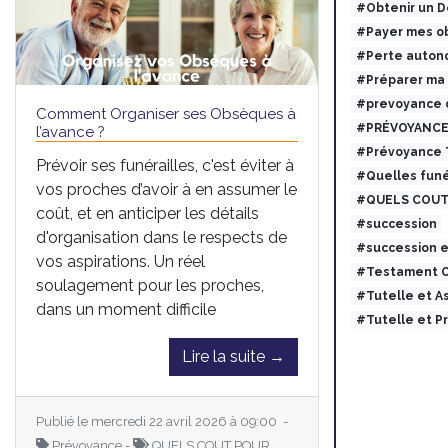
#Obtenir un 
#Payer mes ob
#Perte auton
#Préparer ma
#prevoyance 
Comment Organiser ses Obsèques à
#PRÉVOYANCE
l’avance ?
#Prévoyance
Prévoir ses funérailles, c'est éviter à
#Quelles funé
vos proches d’avoir à en assumer le
#QUELS COUT
coût, et en anticiper les détails
#succession
d'organisation dans le respects de
#succession 
vos aspirations. Un réel
#Testament O
soulagement pour les proches,
#Tutelle et 
dans un moment difficile
#Tutelle et 
Lire la suite →
Publié le mercredi 22 avril 2026 à 09:00 -
Prévoyance -
QUELS COUT POUR