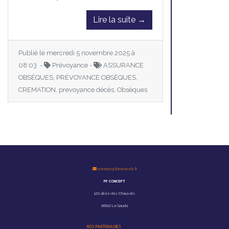
Lire la suite →
Publié le mercredi 5 novembre 2025 à
08:03 -
Prévoyance -
ASSURANCE
OBSÈQUES, PRÉVOYANCE OBSÈQUES,
CREMATION, prevoyance décès, Obsèques
contact@funerweb.fr
PF CONCEPT
120 allée des Chauvets
06610 La Gaude
NOS PARTENAIRES