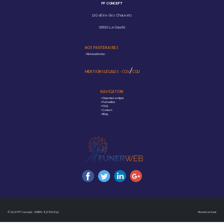
PF CONCEPT
120 allée des Chauvets
06610 La Gaude
NOS PARTENAIRES
>
Reforest'Action
/
MENTIONS LÉGALES
-
CGV
CGU
NAVIGATION
>
Organisez en ligne
>
Formalités
>
FAQ
>
Contact
>
Blog
© 2018 PF Concept · SIREN : 837 600 634
Revenir en haut