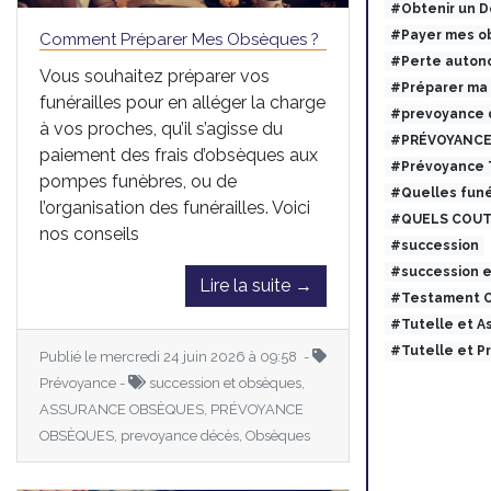
#Obtenir un 
#Payer mes ob
Comment Préparer Mes Obsèques ?
#Perte auton
Vous souhaitez préparer vos
#Préparer ma
funérailles pour en alléger la charge
#prevoyance 
à vos proches, qu’il s’agisse du
#PRÉVOYANCE
paiement des frais d’obsèques aux
#Prévoyance
pompes funèbres, ou de
#Quelles funé
l’organisation des funérailles. Voici
#QUELS COUT
nos conseils
#succession
#succession 
Lire la suite →
#Testament O
#Tutelle et 
#Tutelle et 
Publié le mercredi 24 juin 2026 à 09:58 -
Prévoyance -
succession et obsèques,
ASSURANCE OBSÈQUES, PRÉVOYANCE
OBSÈQUES, prevoyance décès, Obsèques