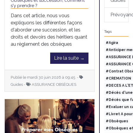
Guides
Obsèques et succession, comment
s'y prendre ?
Prévoyan
Dans cet article, nous vous
expliquons les différentes façons
d'aborder une succession, et les
Tags
droits et devoirs des héritiers quant
#Agira
au règlement des obsèques
#Anticiper me
#ASSURANCE 
Lire la suite →
#ASSURANCE 
#Contrat Obs
Publié le mardi 30 juin 2026 à 09:45 -
#CREMATION
Guides -
ASSURANCE OBSÈQUES
#DECES A L'E
#Décès d'une 
#Décès que fa
#Evaluer un c
#Livret A pou
#Obsèques
#Obsèques et