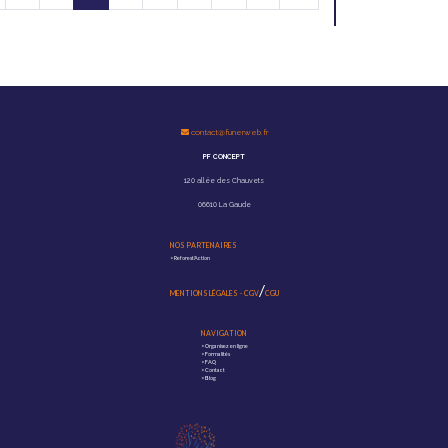
contact@funerweb.fr
PF CONCEPT
120 allée des Chauvets
06610 La Gaude
NOS PARTENAIRES
>
Reforest'Action
/
MENTIONS LÉGALES
-
CGV
CGU
NAVIGATION
>
Organisez en ligne
>
Formalités
>
FAQ
>
Contact
>
Blog