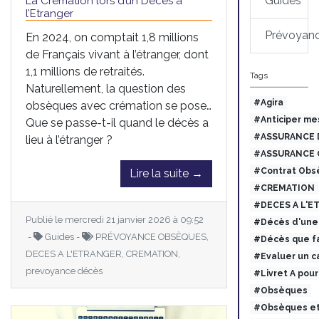
Guides
La Crémation lors d’un Décès à
l’Etranger
Prévoyan
En 2024, on comptait 1,8 millions
de Français vivant à l’étranger, dont
1,1 millions de retraités.
Tags
Naturellement, la question des
#Agira
obsèques avec crémation se pose…
#Anticiper me
Que se passe-t-il quand le décès a
#ASSURANCE 
lieu à l’étranger ?
#ASSURANCE 
#Contrat Obs
Lire la suite →
#CREMATION
#DECES A L'E
Publié le mercredi 21 janvier 2026 à 09:52
#Décès d'une 
-
Guides -
PRÉVOYANCE OBSÈQUES,
#Décès que fa
DECES A L'ETRANGER, CREMATION,
#Evaluer un c
prevoyance décès
#Livret A pou
#Obsèques
#Obsèques et