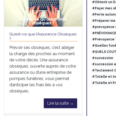
#Obtenir un 
#Payer mes ob
#Perte auton
#Préparer ma
#prevoyance 
#PRÉVOYANCE
Qu’est-ce que l’Assurance Obsèques
?
#Prévoyance
#Quelles funé
Prévoir ses obsèques, c’est alléger
#QUELS COUT
la charge des proches au moment
#succession
de votre décès. Une assurance
#succession 
obsèques, ouverte auprès de votre
#Testament O
assurance ou d’une entreprise de
#Tutelle et 
pompes funèbres, vous permet
#Tutelle et 
d’anticiper les frais liés à vos
obsèques.
Lire la suite →