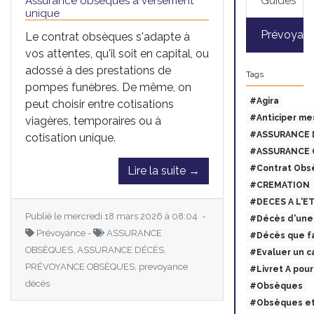
Guides
Assurance obsèques à versement
unique
Prévoyan
Le contrat obsèques s'adapte à
vos attentes, qu'il soit en capital, ou
adossé à des prestations de
Tags
pompes funèbres. De même, on
#Agira
peut choisir entre cotisations
#Anticiper me
viagères, temporaires ou à
#ASSURANCE 
cotisation unique.
#ASSURANCE 
#Contrat Obs
Lire la suite →
#CREMATION
#DECES A L'E
Publié le mercredi 18 mars 2026 à 08:04 -
#Décès d'une 
Prévoyance -
ASSURANCE
#Décès que fa
OBSÈQUES, ASSURANCE DÉCÈS,
#Evaluer un c
PRÉVOYANCE OBSÈQUES, prevoyance
#Livret A pou
décès
#Obsèques
#Obsèques et