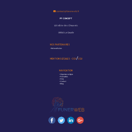
contact@funerweb.fr
PF CONCEPT
120 allée des Chauvets
06610 La Gaude
NOS PARTENAIRES
>
Reforest'Action
/
MENTIONS LÉGALES
-
CGV
CGU
NAVIGATION
>
Organisez en ligne
>
Formalités
>
FAQ
>
Contact
>
Blog