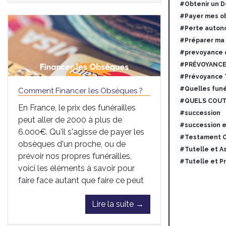
#Obtenir un 
#Payer mes ob
#Perte auton
#Préparer ma
#prevoyance 
#PRÉVOYANCE
#Prévoyance
#Quelles funé
Comment Financer les Obsèques ?
#QUELS COUT
En France, le prix des funérailles
#succession
peut aller de 2000 à plus de
#succession 
6.000€. Qu'il s'agisse de payer les
#Testament O
obsèques d'un proche, ou de
#Tutelle et 
prévoir nos propres funérailles,
#Tutelle et 
voici les éléments à savoir pour
faire face autant que faire ce peut
Lire la suite →