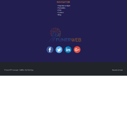
NAVIGATION
>
Organisez en ligne
>
Formalités
>
FAQ
>
Contact
>
Blog
© 2018 PF Concept · SIREN : 837 600 634
Revenir en haut