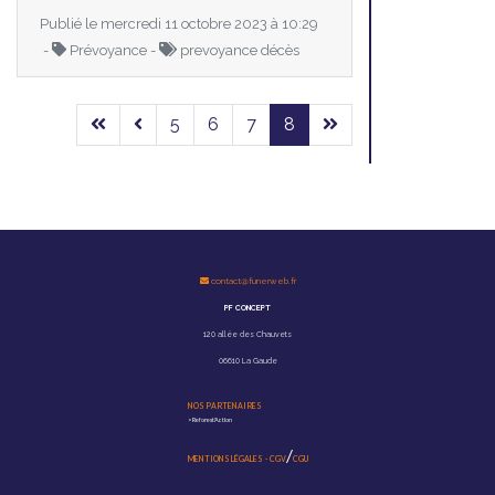
Publié le mercredi 11 octobre 2023 à 10:29
-
Prévoyance -
prevoyance décès
5
6
7
8
contact@funerweb.fr
PF CONCEPT
120 allée des Chauvets
06610 La Gaude
NOS PARTENAIRES
>
Reforest'Action
/
MENTIONS LÉGALES
-
CGV
CGU