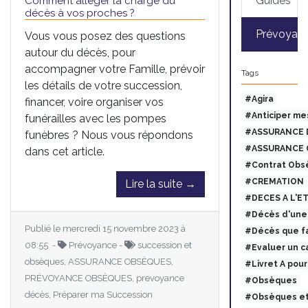
Guides
Comment alléger la charge du
décès à vos proches ?
Prévoyan
Vous vous posez des questions
autour du décès, pour
accompagner votre Famille, prévoir
Tags
les détails de votre succession,
#Agira
financer, voire organiser vos
#Anticiper me
funérailles avec les pompes
#ASSURANCE 
funèbres ? Nous vous répondons
#ASSURANCE 
dans cet article.
#Contrat Obs
#CREMATION
Lire la suite →
#DECES A L'E
#Décès d'une 
Publié le mercredi 15 novembre 2023 à
#Décès que fa
08:55 -
Prévoyance -
succession et
#Evaluer un c
obsèques, ASSURANCE OBSÈQUES,
#Livret A pou
PRÉVOYANCE OBSÈQUES, prevoyance
#Obsèques
décès, Préparer ma Succession
#Obsèques et