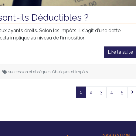
ont-ils Déductibles ?
x ayants droits. Selon les impôts, il s'agit d'une dette
ela implique au niveau de l'imposition.
Lire la suite
 -
succession et obsèques, Obsèques et Impôts
1
2
3
4
5
NAVIGATION