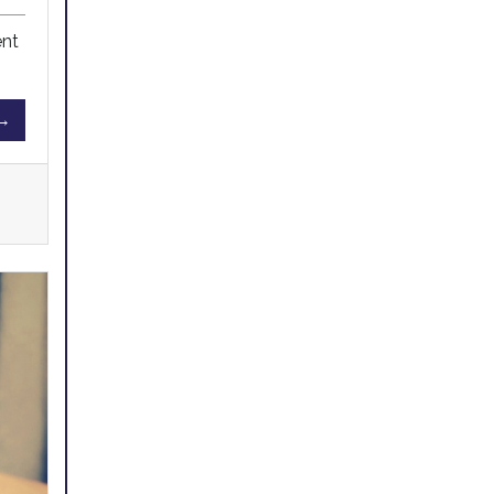
ent
 →