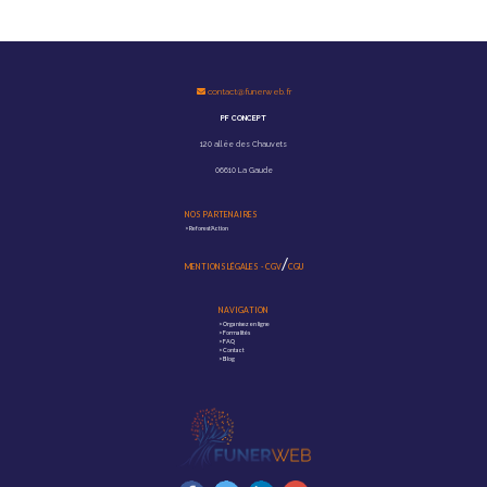
contact@funerweb.fr
PF CONCEPT
120 allée des Chauvets
06610 La Gaude
NOS PARTENAIRES
>
Reforest'Action
/
MENTIONS LÉGALES
-
CGV
CGU
NAVIGATION
>
Organisez en ligne
>
Formalités
>
FAQ
>
Contact
>
Blog