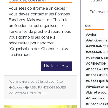
Guides
Obsèques, Que Faire ?
Vous êtes confronté à un décès ?
Prévoyan
Vous devez contacter les Pompes
Funèbres. Mais avant de Choisir le
professionnel qui organisera les
Tags
Funérailles du proche disparu, nous
#Agira
vous donnons les conseils
#Anticiper me
nécessaires pour aborder
#ASSURANCE 
l’Organisation des Obsèques plus
#ASSURANCE 
sereinement.
#Contrat Obs
#CREMATION
Lire la suite →
#DECES A L'E
#Décès d'une 
#Décès que fa
Publié le mercredi 16 juillet 2025 à 10:35 -
#Evaluer un c
Guides -
ASSURANCE OBSÈQUES,
#Livret A pou
PRÉVOYANCE OBSÈQUES
#Obsèques
#Obsèques et