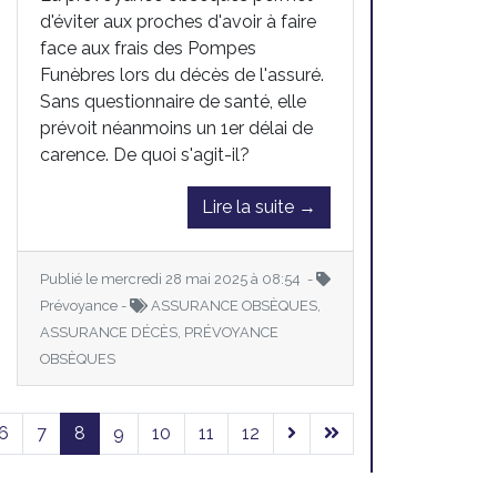
d'éviter aux proches d'avoir à faire
face aux frais des Pompes
Funèbres lors du décès de l'assuré.
Sans questionnaire de santé, elle
prévoit néanmoins un 1er délai de
carence. De quoi s'agit-il?
Lire la suite →
Publié le mercredi 28 mai 2025 à 08:54 -
Prévoyance -
ASSURANCE OBSÈQUES,
ASSURANCE DÉCÈS, PRÉVOYANCE
OBSÈQUES
6
7
8
9
10
11
12