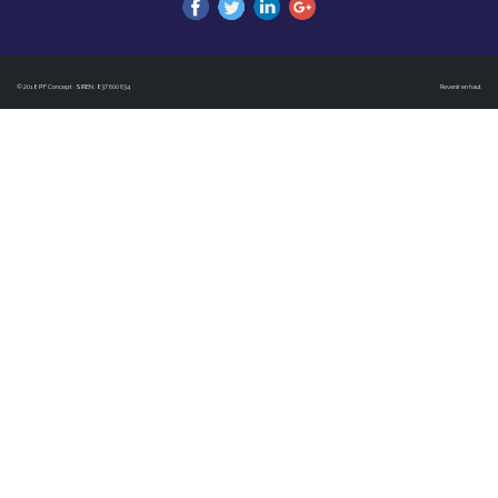
© 2018 PF Concept · SIREN : 837 600 634
Revenir en haut