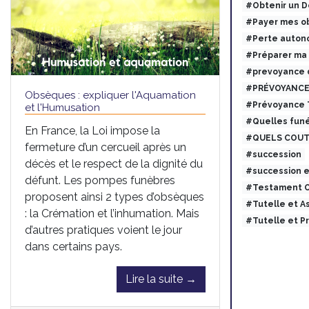
#Obtenir un 
#Payer mes ob
#Perte auton
#Préparer ma
#prevoyance 
#PRÉVOYANCE
Obsèques : expliquer l'Aquamation
#Prévoyance
et l'Humusation
#Quelles funé
En France, la Loi impose la
#QUELS COUT
fermeture d’un cercueil après un
#succession
décès et le respect de la dignité du
#succession 
défunt. Les pompes funèbres
#Testament O
proposent ainsi 2 types d’obsèques
#Tutelle et 
: la Crémation et l’inhumation. Mais
#Tutelle et 
d’autres pratiques voient le jour
dans certains pays.
Lire la suite →