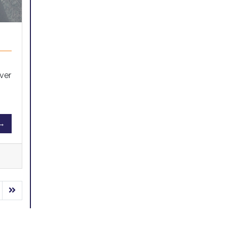
ever
 →