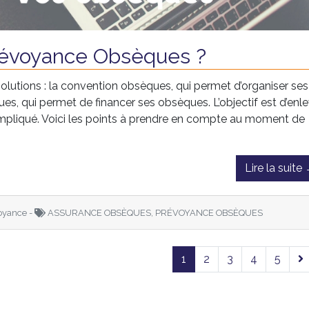
révoyance Obsèques ?
utions : la convention obsèques, qui permet d’organiser ses
ques, qui permet de financer ses obsèques. L’objectif est d’enl
mpliqué. Voici les points à prendre en compte au moment de
Lire la suite
oyance -
ASSURANCE OBSÈQUES, PRÉVOYANCE OBSÈQUES
1
2
3
4
5