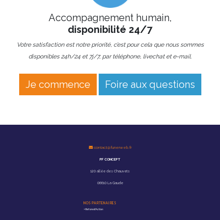
Accompagnement humain,
disponibilité 24/7
Votre satisfaction est notre priorité, c’est pour cela que nous sommes
disponibles 24h/24 et 7j/7, par téléphone, livechat et e-mail.
Je commence
Foire aux questions
contact@funerweb.fr
PF CONCEPT
120 allée des Chauvets
06610 La Gaude
NOS PARTENAIRES
>
Reforest'Action