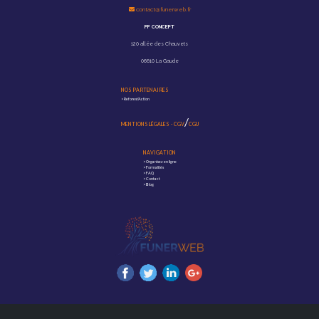
contact@funerweb.fr
PF CONCEPT
120 allée des Chauvets
06610 La Gaude
NOS PARTENAIRES
>
Reforest'Action
/
MENTIONS LÉGALES
-
CGV
CGU
NAVIGATION
>
Organisez en ligne
>
Formalités
>
FAQ
>
Contact
>
Blog