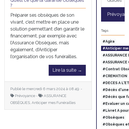
Guides
Qu’est ce que la Garantie Obsèques
?
Prévoyan
Préparer ses obsèques de son
vivant, c’est mettre en place une
solution permettant d’en garantir le
Tags
financement, par exemple avec
#Agira
l’Assurance Obsèques, mais
#Anticiper me
également, d’Anticiper
#ASSURANCE 
l’organisation de vos funérailles.
#ASSURANCE 
#Contrat Obs
Lire la suite →
#CREMATION
#DECES A L'E
Publié le mercredi 6 mars 2024 à 08:49 -
#Décès d'une 
Prévoyance -
ASSURANCE
#Décès que fa
OBSÈQUES, Anticiper mes Funérailles
#Evaluer un c
#Livret A pou
#Obsèques
#Obsèques et