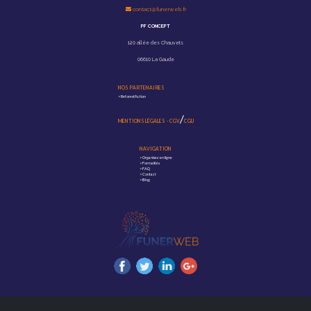
contact@funerweb.fr
PF CONCEPT
120 allée des Chauvets
06610 La Gaude
NOS PARTENAIRES
>
Reforest'Action
/
MENTIONS LÉGALES
-
CGV
CGU
NAVIGATION
>
Organisez en ligne
>
Formalités
>
FAQ
>
Contact
>
Blog