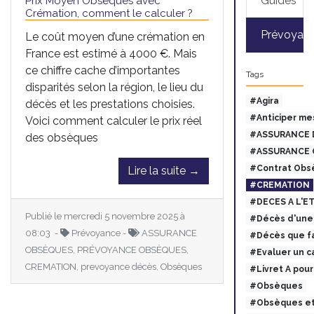
Guides
Prix Moyen Obsèques avec
Crémation, comment le calculer ?
Prévoyan
Le coût moyen d’une crémation en
France est estimé à 4000 €. Mais
ce chiffre cache d’importantes
Tags
disparités selon la région, le lieu du
#Agira
décès et les prestations choisies.
#Anticiper me
Voici comment calculer le prix réel
#ASSURANCE 
des obsèques
#ASSURANCE 
#Contrat Obs
Lire la suite →
#CREMATION
#DECES A L'E
Publié le mercredi 5 novembre 2025 à
#Décès d'une 
08:03 -
Prévoyance -
ASSURANCE
#Décès que fa
OBSÈQUES, PRÉVOYANCE OBSÈQUES,
#Evaluer un c
CREMATION, prevoyance décès, Obsèques
#Livret A pou
#Obsèques
#Obsèques et