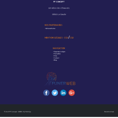
PF CONCEPT
120 allée des Chauvets
06610 La Gaude
NOS PARTENAIRES
>
Reforest'Action
/
MENTIONS LÉGALES
-
CGV
CGU
NAVIGATION
>
Organisez en ligne
>
Formalités
>
FAQ
>
Contact
>
Blog
© 2018 PF Concept · SIREN : 837 600 634
Revenir en haut