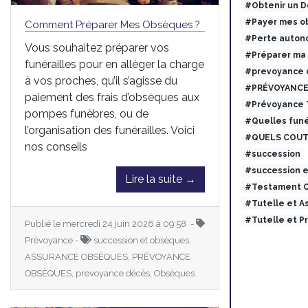
#Obtenir un 
#Payer mes ob
Comment Préparer Mes Obsèques ?
#Perte auton
Vous souhaitez préparer vos
#Préparer ma
funérailles pour en alléger la charge
#prevoyance 
à vos proches, qu’il s’agisse du
#PRÉVOYANCE
paiement des frais d’obsèques aux
#Prévoyance
pompes funèbres, ou de
#Quelles funé
l’organisation des funérailles. Voici
#QUELS COUT
nos conseils
#succession
#succession 
Lire la suite →
#Testament O
#Tutelle et 
#Tutelle et 
Publié le mercredi 24 juin 2026 à 09:58 -
Prévoyance -
succession et obsèques,
ASSURANCE OBSÈQUES, PRÉVOYANCE
OBSÈQUES, prevoyance décès, Obsèques