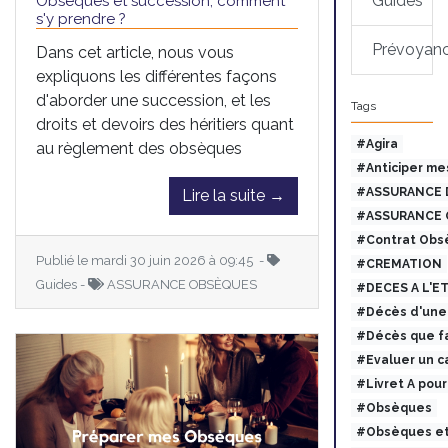
Guides
Obsèques et succession, comment
s'y prendre ?
Prévoyan
Dans cet article, nous vous
expliquons les différentes façons
d'aborder une succession, et les
Tags
droits et devoirs des héritiers quant
#Agira
au règlement des obsèques
#Anticiper me
#ASSURANCE 
Lire la suite →
#ASSURANCE 
#Contrat Obs
Publié le mardi 30 juin 2026 à 09:45 -
#CREMATION
Guides -
ASSURANCE OBSÈQUES
#DECES A L'E
#Décès d'une 
#Décès que fa
#Evaluer un c
#Livret A pou
#Obsèques
#Obsèques et