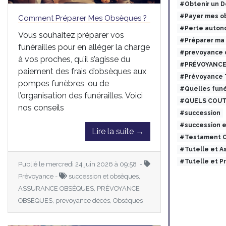
#Obtenir un 
#Payer mes ob
Comment Préparer Mes Obsèques ?
#Perte auton
Vous souhaitez préparer vos
#Préparer ma
funérailles pour en alléger la charge
#prevoyance 
à vos proches, qu’il s’agisse du
#PRÉVOYANCE
paiement des frais d’obsèques aux
#Prévoyance
pompes funèbres, ou de
#Quelles funé
l’organisation des funérailles. Voici
#QUELS COUT
nos conseils
#succession
#succession 
Lire la suite →
#Testament O
#Tutelle et 
#Tutelle et 
Publié le mercredi 24 juin 2026 à 09:58 -
Prévoyance -
succession et obsèques,
ASSURANCE OBSÈQUES, PRÉVOYANCE
OBSÈQUES, prevoyance décès, Obsèques