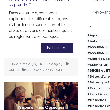
Guides
Obsèques et succession, comment
s'y prendre ?
Prévoyan
Dans cet article, nous vous
expliquons les différentes façons
d'aborder une succession, et les
Tags
droits et devoirs des héritiers quant
#Agira
au règlement des obsèques
#Anticiper me
#ASSURANCE 
Lire la suite →
#ASSURANCE 
#Contrat Obs
Publié le mardi 30 juin 2026 à 09:45 -
#CREMATION
Guides -
ASSURANCE OBSÈQUES
#DECES A L'E
#Décès d'une 
#Décès que fa
#Evaluer un c
#Livret A pou
#Obsèques
#Obsèques et