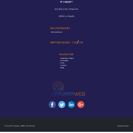
PF CONCEPT
120 allée des Chauvets
06610 La Gaude
NOS PARTENAIRES
>
Reforest'Action
/
MENTIONS LÉGALES
-
CGV
CGU
NAVIGATION
>
Organisez en ligne
>
Formalités
>
FAQ
>
Contact
>
Blog
© 2018 PF Concept · SIREN : 837 600 634
Revenir en haut