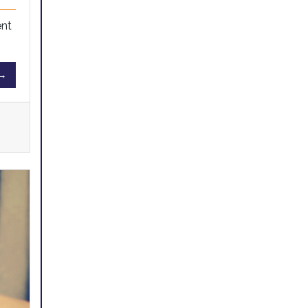
ent
 →