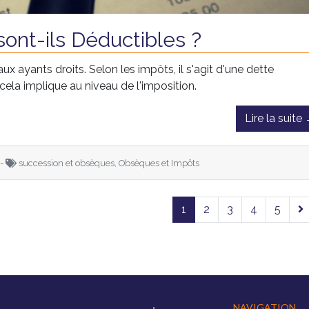
ont-ils Déductibles ?
x ayants droits. Selon les impôts, il s'agit d'une dette
ela implique au niveau de l'imposition.
Lire la suite
 -
succession et obsèques, Obsèques et Impôts
1
2
3
4
5
NAVIGATION