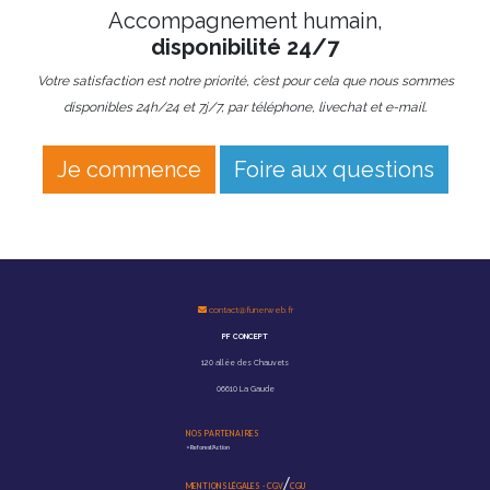
Accompagnement humain,
disponibilité 24/7
Votre satisfaction est notre priorité, c’est pour cela que nous sommes
disponibles 24h/24 et 7j/7, par téléphone, livechat et e-mail.
Je commence
Foire aux questions
contact@funerweb.fr
PF CONCEPT
120 allée des Chauvets
06610 La Gaude
NOS PARTENAIRES
>
Reforest'Action
/
MENTIONS LÉGALES
-
CGV
CGU