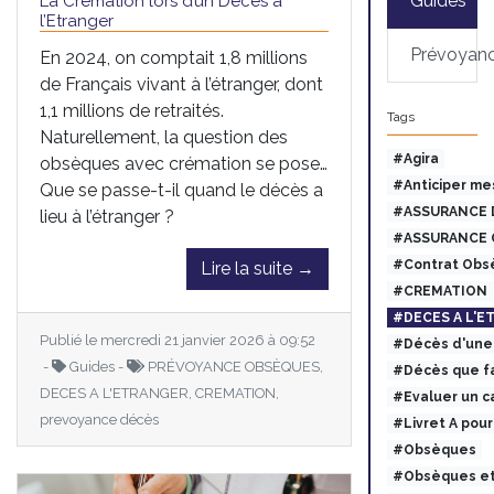
Guides
La Crémation lors d’un Décès à
l’Etranger
Prévoyan
En 2024, on comptait 1,8 millions
de Français vivant à l’étranger, dont
1,1 millions de retraités.
Tags
Naturellement, la question des
#Agira
obsèques avec crémation se pose…
#Anticiper me
Que se passe-t-il quand le décès a
#ASSURANCE 
lieu à l’étranger ?
#ASSURANCE 
#Contrat Obs
Lire la suite →
#CREMATION
#DECES A L'E
Publié le mercredi 21 janvier 2026 à 09:52
#Décès d'une 
-
Guides -
PRÉVOYANCE OBSÈQUES,
#Décès que fa
DECES A L'ETRANGER, CREMATION,
#Evaluer un c
prevoyance décès
#Livret A pou
#Obsèques
#Obsèques et