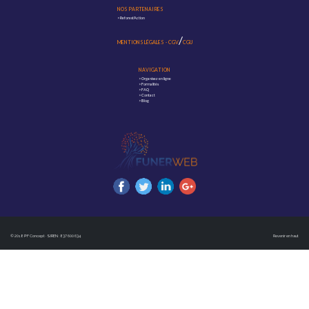
NOS PARTENAIRES
>
Reforest'Action
/
MENTIONS LÉGALES
-
CGV
CGU
NAVIGATION
>
Organisez en ligne
>
Formalités
>
FAQ
>
Contact
>
Blog
© 2018 PF Concept · SIREN : 837 600 634
Revenir en haut