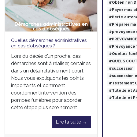
#Obtenir un 
#Payer mes ob
#Perte auton
#Préparer ma
#prevoyance 
#PRÉVOYANCE
Quelles démarches administratives
en cas d’obsèques ?
#Prévoyance
#Quelles funé
Lors du décès d’un proche, des
#QUELS COUT
démarches sont à réaliser, certaines
#succession
dans un délai relativement court.
#succession 
Nous vous expliquons les points
#Testament O
importants et comment
#Tutelle et 
coordonner l’intervention des
#Tutelle et 
pompes funèbres pour aborder
cette étape plus sereinement
Lire la suite →