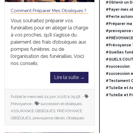
#Obtenir un 
#Payer mes ob
Comment Préparer Mes Obsèques ?
#Perte auton
Vous souhaitez préparer vos
#Préparer ma
funérailles pour en alléger la charge
#prevoyance 
à vos proches, qu’il s’agisse du
#PRÉVOYANCE
paiement des frais d’obsèques aux
#Prévoyance
pompes funèbres, ou de
#Quelles funé
l’organisation des funérailles. Voici
#QUELS COUT
nos conseils
#succession
#succession 
Lire la suite →
#Testament O
#Tutelle et 
#Tutelle et 
Publié le mercredi 24 juin 2026 à 09:58 -
Prévoyance -
succession et obsèques,
ASSURANCE OBSÈQUES, PRÉVOYANCE
OBSÈQUES, prevoyance décès, Obsèques