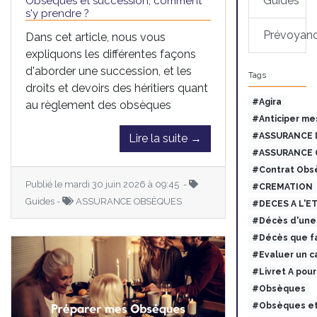
Guides
Obsèques et succession, comment
s'y prendre ?
Prévoyan
Dans cet article, nous vous
expliquons les différentes façons
d'aborder une succession, et les
Tags
droits et devoirs des héritiers quant
#Agira
au règlement des obsèques
#Anticiper me
#ASSURANCE 
Lire la suite →
#ASSURANCE 
#Contrat Obs
Publié le mardi 30 juin 2026 à 09:45 -
#CREMATION
Guides -
ASSURANCE OBSÈQUES
#DECES A L'E
#Décès d'une 
#Décès que fa
#Evaluer un c
#Livret A pou
#Obsèques
#Obsèques et