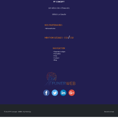
PF CONCEPT
120 allée des Chauvets
06610 La Gaude
NOS PARTENAIRES
>
Reforest'Action
/
MENTIONS LÉGALES
-
CGV
CGU
NAVIGATION
>
Organisez en ligne
>
Formalités
>
FAQ
>
Contact
>
Blog
© 2018 PF Concept · SIREN : 837 600 634
Revenir en haut