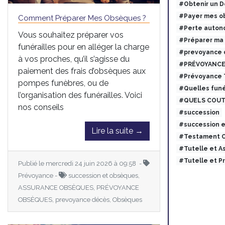
#Obtenir un 
#Payer mes ob
Comment Préparer Mes Obsèques ?
#Perte auton
Vous souhaitez préparer vos
#Préparer ma
funérailles pour en alléger la charge
#prevoyance 
à vos proches, qu’il s’agisse du
#PRÉVOYANCE
paiement des frais d’obsèques aux
#Prévoyance
pompes funèbres, ou de
#Quelles funé
l’organisation des funérailles. Voici
#QUELS COUT
nos conseils
#succession
#succession 
Lire la suite →
#Testament O
#Tutelle et 
#Tutelle et 
Publié le mercredi 24 juin 2026 à 09:58 -
Prévoyance -
succession et obsèques,
ASSURANCE OBSÈQUES, PRÉVOYANCE
OBSÈQUES, prevoyance décès, Obsèques