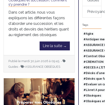
Guides
Obsèques et succession, comment
s'y prendre ?
Prévoyan
Dans cet article, nous vous
expliquons les différentes façons
d'aborder une succession, et les
Tags
droits et devoirs des héritiers quant
#Agira
au règlement des obsèques
#Anticiper me
#ASSURANCE 
Lire la suite →
#ASSURANCE 
#Contrat Obs
Publié le mardi 30 juin 2026 à 09:45 -
#CREMATION
Guides -
ASSURANCE OBSÈQUES
#DECES A L'E
#Décès d'une 
#Décès que fa
#Evaluer un c
#Livret A pou
#Obsèques
#Obsèques et