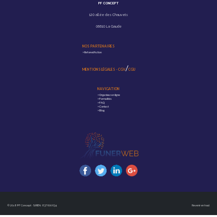
PF CONCEPT
120 allée des Chauvets
06610 La Gaude
NOS PARTENAIRES
>
Reforest'Action
/
MENTIONS LÉGALES
-
CGV
CGU
NAVIGATION
>
Organisez en ligne
>
Formalités
>
FAQ
>
Contact
>
Blog
© 2018 PF Concept · SIREN : 837 600 634
Revenir en haut