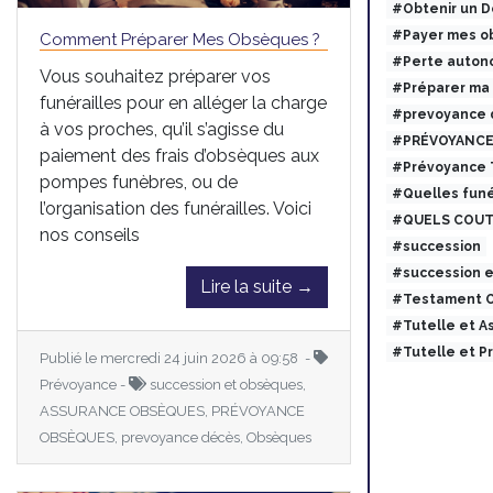
#Obtenir un 
#Payer mes ob
Comment Préparer Mes Obsèques ?
#Perte auton
Vous souhaitez préparer vos
#Préparer ma
funérailles pour en alléger la charge
#prevoyance 
à vos proches, qu’il s’agisse du
#PRÉVOYANCE
paiement des frais d’obsèques aux
#Prévoyance
pompes funèbres, ou de
#Quelles funé
l’organisation des funérailles. Voici
#QUELS COUT
nos conseils
#succession
#succession 
Lire la suite →
#Testament O
#Tutelle et 
#Tutelle et 
Publié le mercredi 24 juin 2026 à 09:58 -
Prévoyance -
succession et obsèques,
ASSURANCE OBSÈQUES, PRÉVOYANCE
OBSÈQUES, prevoyance décès, Obsèques