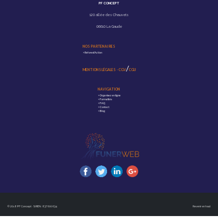
PF CONCEPT
120 allée des Chauvets
06610 La Gaude
NOS PARTENAIRES
>
Reforest'Action
/
MENTIONS LÉGALES
-
CGV
CGU
NAVIGATION
>
Organisez en ligne
>
Formalités
>
FAQ
>
Contact
>
Blog
© 2018 PF Concept · SIREN : 837 600 634
Revenir en haut