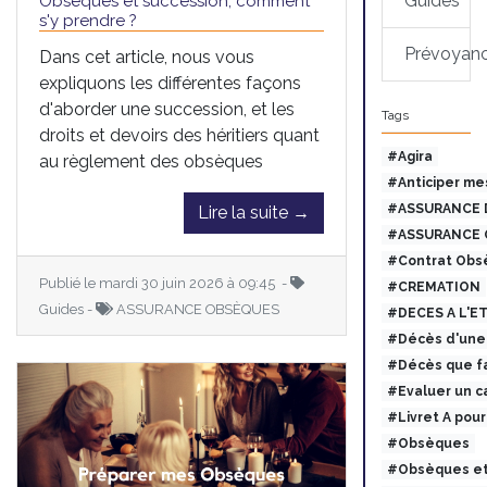
Guides
Obsèques et succession, comment
s'y prendre ?
Prévoyan
Dans cet article, nous vous
expliquons les différentes façons
d'aborder une succession, et les
Tags
droits et devoirs des héritiers quant
#Agira
au règlement des obsèques
#Anticiper me
#ASSURANCE 
Lire la suite →
#ASSURANCE 
#Contrat Obs
Publié le mardi 30 juin 2026 à 09:45 -
#CREMATION
Guides -
ASSURANCE OBSÈQUES
#DECES A L'E
#Décès d'une 
#Décès que fa
#Evaluer un c
#Livret A pou
#Obsèques
#Obsèques et